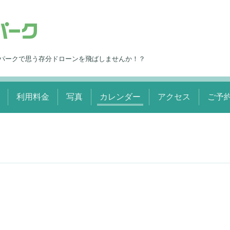
パークで思う存分ドローンを飛ばしませんか！？
利用料金
写真
カレンダー
アクセス
ご予
～